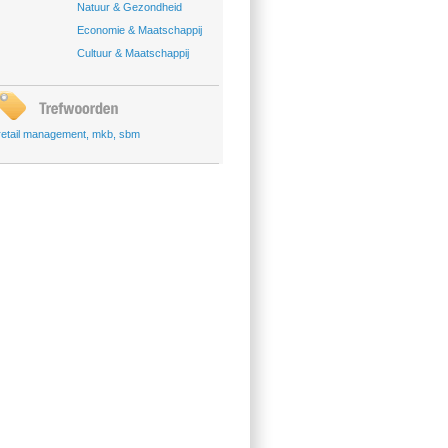
Natuur & Gezondheid
Economie & Maatschappij
Cultuur & Maatschappij
retail management
,
mkb
,
sbm