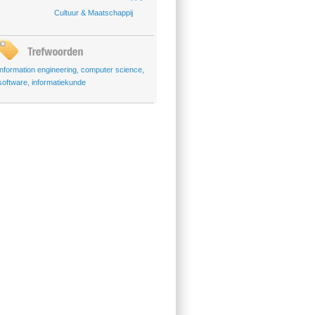
Cultuur & Maatschappij
information engineering
,
computer science
,
software
,
informatiekunde