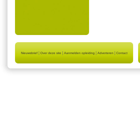
|
|
|
|
Nieuwsbrief
Over deze site
Aanmelden opleiding
Adverteren
Contact