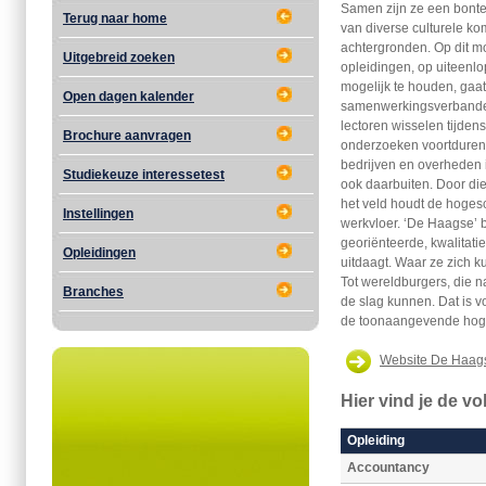
Samen zijn ze een bont
Terug naar home
van diverse culturele kom
achtergronden. Op dit m
Uitgebreid zoeken
opleidingen, op uiteenl
mogelijk te houden, gaa
Open dagen kalender
samenwerkingsverbanden
lectoren wisselen tijden
Brochure aanvragen
onderzoeken voortdurend 
bedrijven en overheden i
Studiekeuze interessetest
ook daarbuiten. Door die
het veld houdt de hoges
Instellingen
werkvloer. ‘De Haagse’ b
georiënteerde, kwalitati
Opleidingen
uitdaagt. Waar ze zich 
Tot wereldburgers, die n
Branches
de slag kunnen. Dat is vo
de toonaangevende hoge
Website De Haag
Hier vind je de v
Opleiding
Accountancy